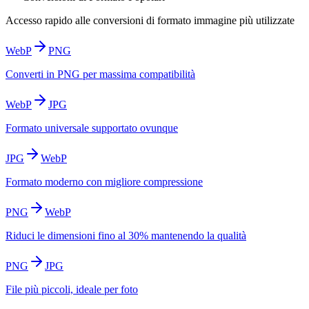
Accesso rapido alle conversioni di formato immagine più utilizzate
WebP
PNG
Converti in PNG per massima compatibilità
WebP
JPG
Formato universale supportato ovunque
JPG
WebP
Formato moderno con migliore compressione
PNG
WebP
Riduci le dimensioni fino al 30% mantenendo la qualità
PNG
JPG
File più piccoli, ideale per foto