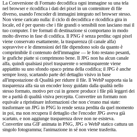
La Conversione di Formato decodifica ogni immagine su una tela
nel browser e ricodifica i dati dei pixel in un contenitore di file
diverso, usando l'encoder di immagini integrato nel browser stesso.
Non viene caricato nulla: il ciclo di decodifica e ricodifica gira in
locale, ed è per questo che i file grandi o sensibili non lasciano mai il
tuo computer. I tre formati di destinazione si comportano in modo
molto diverso in fase di codifica. Il PNG è senza perdita: ogni pixel
viene conservato esattamente, la trasparenza (il canale alfa)
sopravvive e le dimensioni del file dipendono solo da quanto è
comprimibile il contenuto dell'immagine — le foto restano pesanti,
le grafiche piatte si comprimono bene. Il JPG non ha alcun canale
alfa, quindi qualsiasi pixel trasparente o semitrasparente viene
appiattito su uno sfondo opaco prima della codifica; il JPG è anche
sempre lossy, scartando parte del dettaglio visivo in base
all'impostazione di Qualità per ridurre il file. Il WebP supporta sia la
trasparenza alfa sia un encoder lossy guidato dalla qualità nello
stesso formato, motivo per cui in genere produce i file più leggeri dei
tre a parità di qualità visiva percepita. Convertire un formato non
equivale a ripristinare informazioni che non c'erano mai state:
trasformare un JPG in PNG lo rende senza perdita da quel momento
in poi, ma non recupera il dettaglio che l'encoder JPG aveva già
scartato, e non aggiunge trasparenza dove non ne esisteva.
Convertire una GIF animata in PNG, JPG o WebP statico cattura un
singolo fotogramma; l'animazione in sé non viene trasferita.