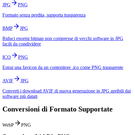
JPG
PNG
Formato senza perdita, supporta trasparenza
BMP
JPG
Riduci enormi bitmap non compresse di vecchi software in JPG
facili da condividere
ICO
PNG
Estrai una favicon da un contenitore .ico come PNG trasparente
AVIF
JPG
Converti i download AVIF di nuova generazione in JPG apribili dai
software più datati
Conversioni di Formato Supportate
WebP
PNG