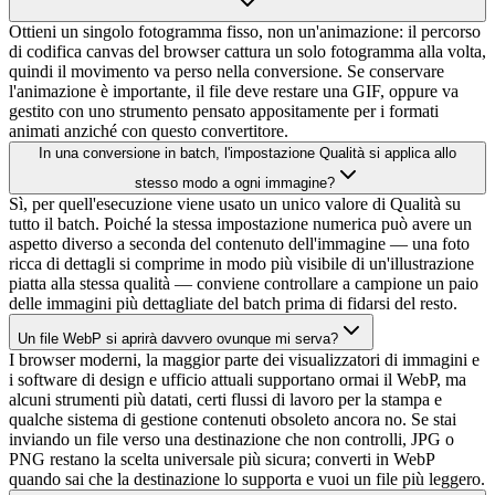
Ottieni un singolo fotogramma fisso, non un'animazione: il percorso
di codifica canvas del browser cattura un solo fotogramma alla volta,
quindi il movimento va perso nella conversione. Se conservare
l'animazione è importante, il file deve restare una GIF, oppure va
gestito con uno strumento pensato appositamente per i formati
animati anziché con questo convertitore.
In una conversione in batch, l'impostazione Qualità si applica allo
stesso modo a ogni immagine?
Sì, per quell'esecuzione viene usato un unico valore di Qualità su
tutto il batch. Poiché la stessa impostazione numerica può avere un
aspetto diverso a seconda del contenuto dell'immagine — una foto
ricca di dettagli si comprime in modo più visibile di un'illustrazione
piatta alla stessa qualità — conviene controllare a campione un paio
delle immagini più dettagliate del batch prima di fidarsi del resto.
Un file WebP si aprirà davvero ovunque mi serva?
I browser moderni, la maggior parte dei visualizzatori di immagini e
i software di design e ufficio attuali supportano ormai il WebP, ma
alcuni strumenti più datati, certi flussi di lavoro per la stampa e
qualche sistema di gestione contenuti obsoleto ancora no. Se stai
inviando un file verso una destinazione che non controlli, JPG o
PNG restano la scelta universale più sicura; converti in WebP
quando sai che la destinazione lo supporta e vuoi un file più leggero.