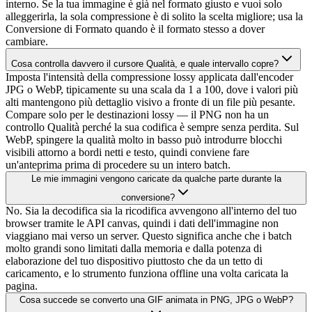
interno. Se la tua immagine è già nel formato giusto e vuoi solo
alleggerirla, la sola compressione è di solito la scelta migliore; usa la
Conversione di Formato quando è il formato stesso a dover
cambiare.
Cosa controlla davvero il cursore Qualità, e quale intervallo copre?
Imposta l'intensità della compressione lossy applicata dall'encoder
JPG o WebP, tipicamente su una scala da 1 a 100, dove i valori più
alti mantengono più dettaglio visivo a fronte di un file più pesante.
Compare solo per le destinazioni lossy — il PNG non ha un
controllo Qualità perché la sua codifica è sempre senza perdita. Sul
WebP, spingere la qualità molto in basso può introdurre blocchi
visibili attorno a bordi netti e testo, quindi conviene fare
un'anteprima prima di procedere su un intero batch.
Le mie immagini vengono caricate da qualche parte durante la
conversione?
No. Sia la decodifica sia la ricodifica avvengono all'interno del tuo
browser tramite le API canvas, quindi i dati dell'immagine non
viaggiano mai verso un server. Questo significa anche che i batch
molto grandi sono limitati dalla memoria e dalla potenza di
elaborazione del tuo dispositivo piuttosto che da un tetto di
caricamento, e lo strumento funziona offline una volta caricata la
pagina.
Cosa succede se converto una GIF animata in PNG, JPG o WebP?