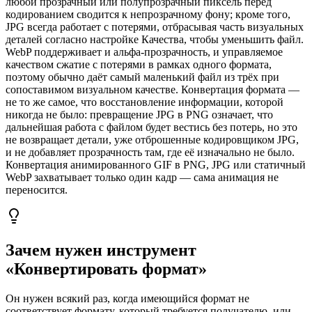
любой прозрачный или полупрозрачный пиксель перед
кодированием сводится к непрозрачному фону; кроме того,
JPG всегда работает с потерями, отбрасывая часть визуальных
деталей согласно настройке Качества, чтобы уменьшить файл.
WebP поддерживает и альфа-прозрачность, и управляемое
качеством сжатие с потерями в рамках одного формата,
поэтому обычно даёт самый маленький файл из трёх при
сопоставимом визуальном качестве. Конвертация формата —
не то же самое, что восстановление информации, которой
никогда не было: превращение JPG в PNG означает, что
дальнейшая работа с файлом будет вестись без потерь, но это
не возвращает детали, уже отброшенные кодировщиком JPG,
и не добавляет прозрачность там, где её изначально не было.
Конвертация анимированного GIF в PNG, JPG или статичный
WebP захватывает только один кадр — сама анимация не
переносится.
Зачем нужен инструмент
«Конвертировать формат»
Он нужен всякий раз, когда имеющийся формат не
соответствует формату, который требуется получателю, или