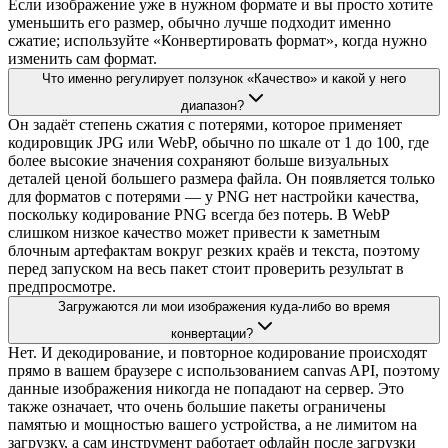
Если изображение уже в нужном формате и вы просто хотите
уменьшить его размер, обычно лучше подходит именно
сжатие; используйте «Конвертировать формат», когда нужно
изменить сам формат.
Что именно регулирует ползунок «Качество» и какой у него
диапазон?
Он задаёт степень сжатия с потерями, которое применяет
кодировщик JPG или WebP, обычно по шкале от 1 до 100, где
более высокие значения сохраняют больше визуальных
деталей ценой большего размера файла. Он появляется только
для форматов с потерями — у PNG нет настройки качества,
поскольку кодирование PNG всегда без потерь. В WebP
слишком низкое качество может привести к заметным
блочным артефактам вокруг резких краёв и текста, поэтому
перед запуском на весь пакет стоит проверить результат в
предпросмотре.
Загружаются ли мои изображения куда-либо во время
конвертации?
Нет. И декодирование, и повторное кодирование происходят
прямо в вашем браузере с использованием canvas API, поэтому
данные изображения никогда не попадают на сервер. Это
также означает, что очень большие пакеты ограничены
памятью и мощностью вашего устройства, а не лимитом на
загрузку, а сам инструмент работает офлайн после загрузки