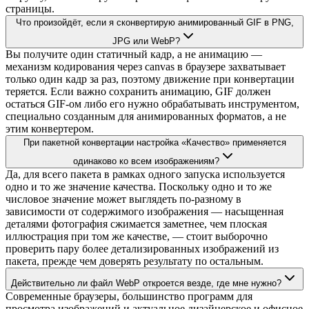
страницы.
Что произойдёт, если я сконвертирую анимированный GIF в PNG,
JPG или WebP?
Вы получите один статичный кадр, а не анимацию —
механизм кодирования через canvas в браузере захватывает
только один кадр за раз, поэтому движение при конвертации
теряется. Если важно сохранить анимацию, GIF должен
остаться GIF-ом либо его нужно обрабатывать инструментом,
специально созданным для анимированных форматов, а не
этим конвертером.
При пакетной конвертации настройка «Качество» применяется
одинаково ко всем изображениям?
Да, для всего пакета в рамках одного запуска используется
одно и то же значение качества. Поскольку одно и то же
числовое значение может выглядеть по-разному в
зависимости от содержимого изображения — насыщенная
деталями фотография сжимается заметнее, чем плоская
иллюстрация при том же качестве, — стоит выборочно
проверить пару более детализированных изображений из
пакета, прежде чем доверять результату по остальным.
Действительно ли файл WebP откроется везде, где мне нужно?
Современные браузеры, большинство программ для
просмотра изображений и актуальное дизайнерское и офисное