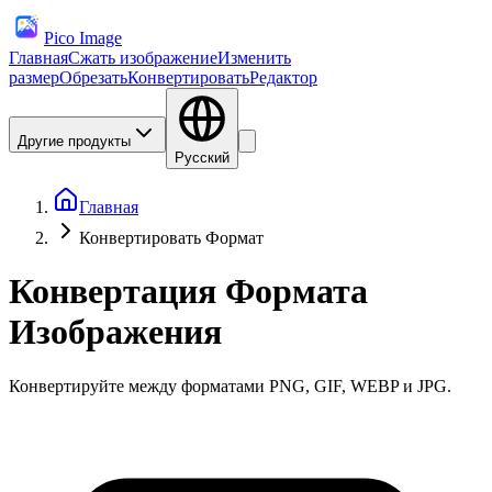
Pico Image
Главная
Сжать изображение
Изменить
размер
Обрезать
Конвертировать
Редактор
Другие продукты
Русский
Главная
Конвертировать Формат
Конвертация Формата
Изображения
Конвертируйте между форматами PNG, GIF, WEBP и JPG.