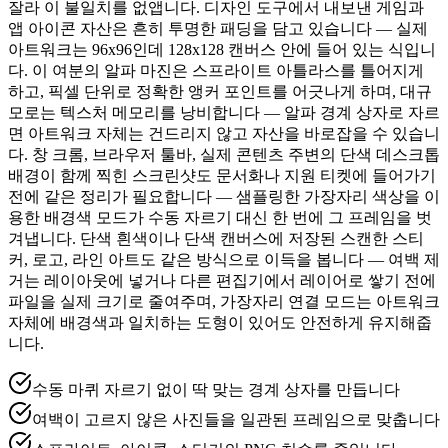
잘라 이 불일치를 없앱니다. 디자인 도구에서 내보낸 게임과
앱 아이콘 자산은 흔히 투명한 패딩을 담고 있습니다 — 실제
아트워크는 96x96인데 128x128 캔버스 안에 들어 있는 식입니
다. 이 여분의 알파 마진은 스프라이트 아틀라스를 틀어지게
하고, 픽셀 단위로 정확한 앵커 포인트를 어긋나게 하며, 대규
모로는 텍스처 메모리를 낭비합니다 — 알파 경계 상자로 자르
면 아트워크 자체는 건드리지 않고 자산을 바로잡을 수 있습니
다. 창 크롬, 브라우저 툴바, 실제 콘텐츠 주변의 단색 데스크톱
배경이 함께 찍힌 스크린샷도 문서화나 지원 티켓에 들어가기
전에 같은 정리가 필요합니다 — 샘플링한 가장자리 색상을 이
용한 배경색 모드가 수동 자르기 대신 한 번에 그 프레임을 벗
겨냅니다. 단색 흰색이나 단색 캔버스에 저장된 스캔한 스티
커, 로고, 라인 아트도 같은 방식으로 이득을 봅니다 — 여백 제
거는 레이아웃에 넣거나 다른 편집기에서 레이어로 쌓기 전에
파일을 실제 크기로 줄여주며, 가장자리 연결 모드는 아트워크
자체에 배경색과 일치하는 도형이 있어도 안전하게 유지해줍
니다.
수동 마퀴 자르기 없이 딱 맞는 경계 상자를 만듭니다
여백이 고르지 않은 사진들을 일관된 프레임으로 맞춥니다