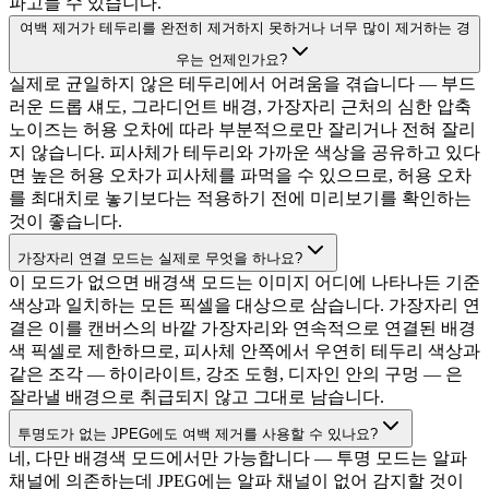
파고들 수 있습니다.
여백 제거가 테두리를 완전히 제거하지 못하거나 너무 많이 제거하는 경
우는 언제인가요?
실제로 균일하지 않은 테두리에서 어려움을 겪습니다 — 부드
러운 드롭 섀도, 그라디언트 배경, 가장자리 근처의 심한 압축
노이즈는 허용 오차에 따라 부분적으로만 잘리거나 전혀 잘리
지 않습니다. 피사체가 테두리와 가까운 색상을 공유하고 있다
면 높은 허용 오차가 피사체를 파먹을 수 있으므로, 허용 오차
를 최대치로 놓기보다는 적용하기 전에 미리보기를 확인하는
것이 좋습니다.
가장자리 연결 모드는 실제로 무엇을 하나요?
이 모드가 없으면 배경색 모드는 이미지 어디에 나타나든 기준
색상과 일치하는 모든 픽셀을 대상으로 삼습니다. 가장자리 연
결은 이를 캔버스의 바깥 가장자리와 연속적으로 연결된 배경
색 픽셀로 제한하므로, 피사체 안쪽에서 우연히 테두리 색상과
같은 조각 — 하이라이트, 강조 도형, 디자인 안의 구멍 — 은
잘라낼 배경으로 취급되지 않고 그대로 남습니다.
투명도가 없는 JPEG에도 여백 제거를 사용할 수 있나요?
네, 다만 배경색 모드에서만 가능합니다 — 투명 모드는 알파
채널에 의존하는데 JPEG에는 알파 채널이 없어 감지할 것이