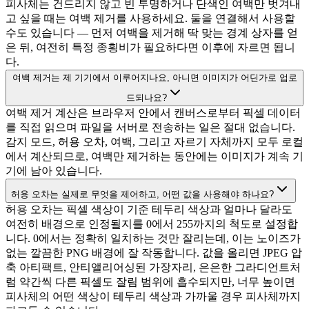
피사체는 건드리지 않고 빈 투명하거나 단색인 여백만 벗겨내
고 싶을 때는 여백 제거를 사용하세요. 둘을 연결해서 사용할
수도 있습니다 — 먼저 여백을 제거해 딱 맞는 경계 상자를 얻
은 뒤, 여전히 특정 종횡비가 필요하다면 이후에 자르면 됩니
다.
여백 제거는 제 기기에서 이루어지나요, 아니면 이미지가 어딘가로 업로
드되나요?
여백 제거 계산은 브라우저 안에서 캔버스로부터 픽셀 데이터
를 직접 읽으며 파일을 서버로 전송하는 일은 절대 없습니다.
감지 모드, 허용 오차, 여백, 그리고 자르기 자체까지 모두 로컬
에서 계산되므로, 여백만 제거하는 동안에는 이미지가 계속 기
기에 남아 있습니다.
허용 오차는 실제로 무엇을 제어하고, 어떤 값을 사용해야 하나요?
허용 오차는 픽셀 색상이 기준 테두리 색상과 얼마나 달라도
여전히 배경으로 인정될지를 0에서 255까지의 척도로 설정합
니다. 0에서는 정확히 일치하는 것만 잘리는데, 이는 노이즈가
없는 깔끔한 PNG 배경에 잘 작동합니다. 값을 올리면 JPEG 압
축 아티팩트, 안티앨리어싱된 가장자리, 은은한 그라디언트처
럼 약간씩 다른 픽셀도 잘림 범위에 흡수되지만, 너무 높이면
피사체의 어떤 색상이 테두리 색상과 가까울 경우 피사체까지