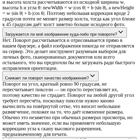
и высота холста рассчитываются из исходной ширины w,
высоты h и угла θ: newWidth = w·|cos θ| + h·|sin θ|, а newHeight
= w·|sin θ| + h·|cos θ|. Поэтому небольшая коррекция вроде 2
градусов почти не меняет размер холста, тогда как угол ближе
к 45 градусам даёт холст заметно больше исходного фото.
Загружается ли моё изображение куда-либо при повороте?
Нет. Поворот рассчитывается и отрисовывается прямо в
вашем браузере, а файл изображения никогда не отправляется
на сервер. Это делает инструмент разумным выбором для
личных фото, сканированных документов или всего
остального, что вы предпочли бы не загружать ради быстрого
исправления ориентации.
Снижает ли поворот качество изображения?
Поворот на угол, кратный ровно 90 градусам, не
пересчитывает пиксели — он просто переставляет их,
поэтому качество не страдает. Поворот на любой другой угол
требует пересчёта, поскольку пиксели нужно заново
вычислить на повёрнутой сетке, что вносит небольшое
размягчение, похожее на то, что даёт изменение размера.
Обычно это незаметно при обычных размерах просмотра, но
может иметь значение, если вы применяете небольшую
коррекцию угла к скану высокого разрешения,
предназначенному для печати.