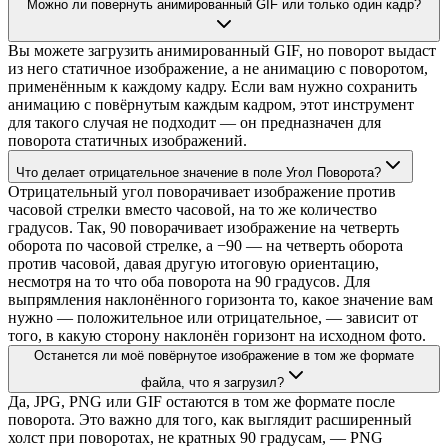
Можно ли повернуть анимированный GIF или только один кадр?
Вы можете загрузить анимированный GIF, но поворот выдаст
из него статичное изображение, а не анимацию с поворотом,
применённым к каждому кадру. Если вам нужно сохранить
анимацию с повёрнутым каждым кадром, этот инструмент
для такого случая не подходит — он предназначен для
поворота статичных изображений.
Что делает отрицательное значение в поле Угол Поворота?
Отрицательный угол поворачивает изображение против
часовой стрелки вместо часовой, на то же количество
градусов. Так, 90 поворачивает изображение на четверть
оборота по часовой стрелке, а −90 — на четверть оборота
против часовой, давая другую итоговую ориентацию,
несмотря на то что оба поворота на 90 градусов. Для
выпрямления наклонённого горизонта то, какое значение вам
нужно — положительное или отрицательное, — зависит от
того, в какую сторону наклонён горизонт на исходном фото.
Останется ли моё повёрнутое изображение в том же формате
файла, что я загрузил?
Да, JPG, PNG или GIF остаются в том же формате после
поворота. Это важно для того, как выглядит расширенный
холст при поворотах, не кратных 90 градусам, — PNG