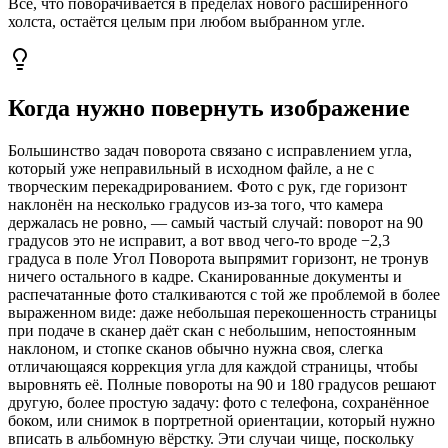
Всё, что поворачивается в пределах нового расширенного
холста, остаётся целым при любом выбранном угле.
Когда нужно повернуть изображение
Большинство задач поворота связано с исправлением угла,
который уже неправильный в исходном файле, а не с
творческим перекадрированием. Фото с рук, где горизонт
наклонён на несколько градусов из-за того, что камера
держалась не ровно, — самый частый случай: поворот на 90
градусов это не исправит, а вот ввод чего-то вроде −2,3
градуса в поле Угол Поворота выпрямит горизонт, не тронув
ничего остального в кадре. Сканированные документы и
распечатанные фото сталкиваются с той же проблемой в более
выраженном виде: даже небольшая перекошенность страницы
при подаче в сканер даёт скан с небольшим, непостоянным
наклоном, и стопке сканов обычно нужна своя, слегка
отличающаяся коррекция угла для каждой страницы, чтобы
выровнять её. Полные повороты на 90 и 180 градусов решают
другую, более простую задачу: фото с телефона, сохранённое
боком, или снимок в портретной ориентации, который нужно
вписать в альбомную вёрстку. Эти случаи чище, поскольку