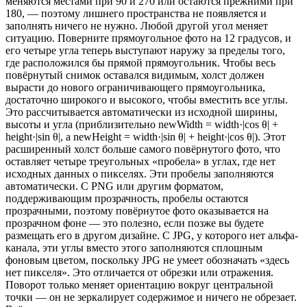
меняются местами при 90 и 270 или остаются прежними при
180, — поэтому лишнего пространства не появляется и
заполнять ничего не нужно. Любой другой угол меняет
ситуацию. Поверните прямоугольное фото на 12 градусов, и
его четыре угла теперь выступают наружу за пределы того,
где расположился бы прямой прямоугольник. Чтобы весь
повёрнутый снимок оставался видимым, холст должен
вырасти до нового ограничивающего прямоугольника,
достаточно широкого и высокого, чтобы вместить все углы.
Это рассчитывается автоматически из исходной ширины,
высоты и угла (приблизительно newWidth = width·|cos θ| +
height·|sin θ|, а newHeight = width·|sin θ| + height·|cos θ|). Этот
расширенный холст больше самого повёрнутого фото, что
оставляет четыре треугольных «пробела» в углах, где нет
исходных данных о пикселях. Эти пробелы заполняются
автоматически. С PNG или другим форматом,
поддерживающим прозрачность, пробелы остаются
прозрачными, поэтому повёрнутое фото оказывается на
прозрачном фоне — это полезно, если позже вы будете
размещать его в другом дизайне. С JPG, у которого нет альфа-
канала, эти углы вместо этого заполняются сплошным
фоновым цветом, поскольку JPG не умеет обозначать «здесь
нет пикселя». Это отличается от обрезки или отражения.
Поворот только меняет ориентацию вокруг центральной
точки — он не зеркалирует содержимое и ничего не обрезает.