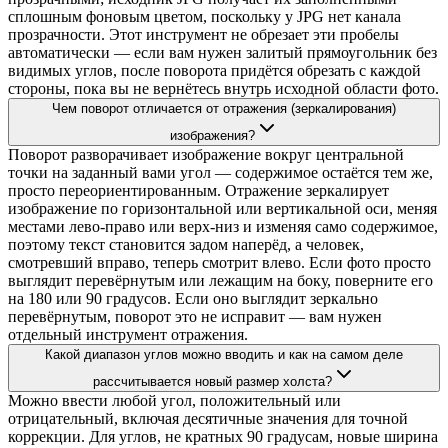
сплошным фоновым цветом, поскольку у JPG нет канала
прозрачности. Этот инструмент не обрезает эти пробелы
автоматически — если вам нужен залитый прямоугольник без
видимых углов, после поворота придётся обрезать с каждой
стороны, пока вы не вернётесь внутрь исходной области фото.
Чем поворот отличается от отражения (зеркалирования)
изображения?
Поворот разворачивает изображение вокруг центральной
точки на заданный вами угол — содержимое остаётся тем же,
просто переориентированным. Отражение зеркалирует
изображение по горизонтальной или вертикальной оси, меняя
местами лево-право или верх-низ и изменяя само содержимое,
поэтому текст становится задом наперёд, а человек,
смотревший вправо, теперь смотрит влево. Если фото просто
выглядит перевёрнутым или лежащим на боку, поверните его
на 180 или 90 градусов. Если оно выглядит зеркально
перевёрнутым, поворот это не исправит — вам нужен
отдельный инструмент отражения.
Какой диапазон углов можно вводить и как на самом деле
рассчитывается новый размер холста?
Можно ввести любой угол, положительный или
отрицательный, включая десятичные значения для точной
коррекции. Для углов, не кратных 90 градусам, новые ширина