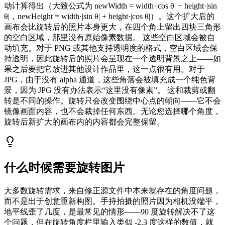
动计算得出（大致公式为 newWidth = width·|cos θ| + height·|sin
θ|，newHeight = width·|sin θ| + height·|cos θ|）。这个扩大后的
画布会比旋转后的照片本身更大，在四个角上留出四块三角形
的空白区域，那里没有原始像素数据。 这些空白区域会被自
动填充。对于 PNG 或其他支持透明度的格式，空白区域会保
持透明，因此旋转后的照片会呈现在一个透明背景之上——如
果之后要把它放进其他设计作品里，这一点很有用。对于
JPG，由于没有 alpha 通道，这些角落会被填充成一个纯色背
景，因为 JPG 没有办法表示“这里没有像素”。 这和裁剪或翻
转是不同的操作。旋转只会改变围绕中心点的朝向——它不会
镜像画面内容，也不会裁掉任何东西。无论您选择哪个角度，
旋转后新扩大的画布内的内容都会完整保留。
什么时候需要旋转图片
大多数旋转需求，来自修正源文件中本来就存在的角度问题，
而不是出于创意重新构图。手持拍摄的照片因为相机没端平，
地平线歪了几度，是最常见的情形——90 度旋转解决不了这
个问题，但在旋转角度栏里输入类似 -2.3 度这样的数值，就