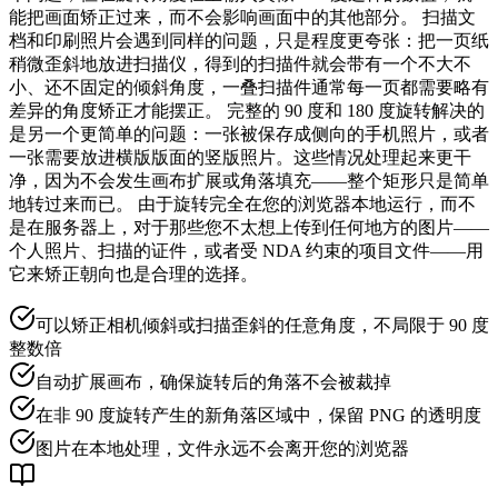
能把画面矫正过来，而不会影响画面中的其他部分。 扫描文
档和印刷照片会遇到同样的问题，只是程度更夸张：把一页纸
稍微歪斜地放进扫描仪，得到的扫描件就会带有一个不大不
小、还不固定的倾斜角度，一叠扫描件通常每一页都需要略有
差异的角度矫正才能摆正。 完整的 90 度和 180 度旋转解决的
是另一个更简单的问题：一张被保存成侧向的手机照片，或者
一张需要放进横版版面的竖版照片。这些情况处理起来更干
净，因为不会发生画布扩展或角落填充——整个矩形只是简单
地转过来而已。 由于旋转完全在您的浏览器本地运行，而不
是在服务器上，对于那些您不太想上传到任何地方的图片——
个人照片、扫描的证件，或者受 NDA 约束的项目文件——用
它来矫正朝向也是合理的选择。
可以矫正相机倾斜或扫描歪斜的任意角度，不局限于 90 度
整数倍
自动扩展画布，确保旋转后的角落不会被裁掉
在非 90 度旋转产生的新角落区域中，保留 PNG 的透明度
图片在本地处理，文件永远不会离开您的浏览器