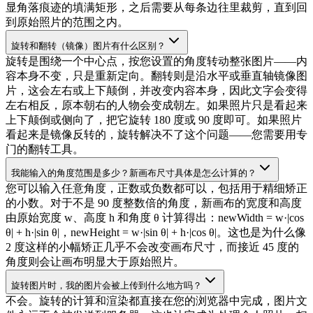
显角落痕迹的填满矩形，之后需要从每条边往里裁剪，直到回
到原始照片的范围之内。
旋转和翻转（镜像）图片有什么区别？
旋转是围绕一个中心点，按您设置的角度转动整张图片——内
容本身不变，只是重新定向。翻转则是沿水平或垂直轴镜像图
片，这会左右或上下颠倒，并改变内容本身，因此文字会变得
左右相反，原本朝右的人物会变成朝左。如果照片只是看起来
上下颠倒或侧向了，把它旋转 180 度或 90 度即可。如果照片
看起来是镜像反转的，旋转解决不了这个问题——您需要用专
门的翻转工具。
我能输入的角度范围是多少？新画布尺寸具体是怎么计算的？
您可以输入任意角度，正数或负数都可以，包括用于精细矫正
的小数。对于不是 90 度整数倍的角度，新画布的宽度和高度
由原始宽度 w、高度 h 和角度 θ 计算得出：newWidth = w·|cos
θ| + h·|sin θ|，newHeight = w·|sin θ| + h·|cos θ|。这也是为什么像
2 度这样的小幅矫正几乎不会改变画布尺寸，而接近 45 度的
角度则会让画布明显大于原始照片。
旋转图片时，我的图片会被上传到什么地方吗？
不会。旋转的计算和渲染都直接在您的浏览器中完成，图片文