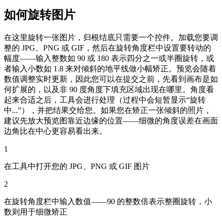
如何旋转图片
在这里旋转一张图片，归根结底只需要一个控件。加载您要调
整的 JPG、PNG 或 GIF，然后在旋转角度栏中设置要转动的
幅度——输入整数如 90 或 180 表示四分之一或半圈旋转，或
者输入小数如 1.8 来对倾斜的地平线做小幅矫正。预览会随着
数值调整实时更新，因此您可以在提交之前，先看到画布是如
何扩展的，以及非 90 度角度下填充区域出现在哪里。角度看
起来合适之后，工具会进行处理（过程中会短暂显示“旋转
中...”），并把结果交给您。如果您在矫正一张倾斜的照片，
建议先放大预览图靠近边缘的位置——细微的角度误差在画面
边角比在中心更容易看出来。
1
在工具中打开您的 JPG、PNG 或 GIF 图片
2
在旋转角度栏中输入数值——90 的整数倍表示整圈旋转，小
数则用于细微矫正