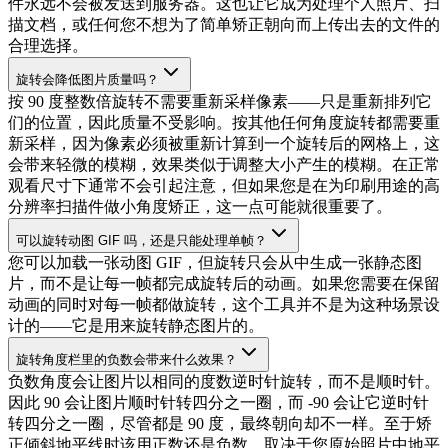
件永远不会被发送到服务器。这也让它成为处理个人照片、扫
描文档，或任何您不想为了简单矫正朝向而上传出去的文件的
合理选择。
旋转会降低图片质量吗？
按 90 度整数倍旋转不需要重新采样像素——只是重新排列它
们的位置，因此质量不受影响。按其他任何角度旋转都需要重
新采样，因为像素必须被重新计算到一个旋转后的网格上，这
会带来轻微的模糊，效果类似于调整大小产生的模糊。在正常
观看尺寸下通常不会引起注意，但如果您是在为印刷用途的高
分辨率扫描件做小角度矫正，这一点可能就很重要了。
可以旋转动图 GIF 吗，还是只能处理单帧？
您可以加载一张动图 GIF，但旋转只会从中生成一张静态图
片，而不是让每一帧都完成旋转后的动画。如果您需要在保留
动画的同时对每一帧都做旋转，这个工具并不是为这种场景设
计的——它是用来旋转静态图片的。
旋转角度栏里的负数会带来什么效果？
负数角度会让图片以相同的度数逆时针旋转，而不是顺时针。
因此 90 会让图片顺时针转四分之一圈，而 -90 会让它逆时针
转四分之一圈，尽管都是 90 度，最终朝向却不一样。至于矫
正倾斜地平线时该用正数还是负数，取决于您原始照片中地平