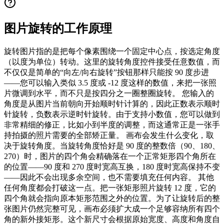
图片旋转的工作原理
旋转图片指的是把每个像素围绕一个固定中心点，按选定角度
（以度为单位）转动。这里的旋转角度控件接受任意数值，而
不仅仅是简单的“向左/向右旋转”按钮那样只能按 90 度步进
——您可以输入类似 3.5 度或 -12 度这样的数值，来把一张照
片微调到水平，而不只是按四分之一圈整圈旋转。 您输入的
角度是从图片当前朝向开始顺时针计算的，因此正数表示顺时
针旋转，负数表示逆时针旋转。由于支持小数值，您可以做到
非常精细的修正，比如小到半度的调整，而这通常正是一张手
持拍摄的照片需要的全部矫正量。 画布会发生什么变化，取
决于旋转角度。当旋转角度恰好是 90 度的整数倍（90、180、
270）时，图片的四个角会精确落在一个正常矩形四个角所在
的位置——90 度和 270 度时宽高互换，180 度时宽高保持不变
——因此不会出现多余空间，也不需要填充任何内容。 其他
任何角度都会打破这一点。把一张矩形照片旋转 12 度，它的
四个角就会指向原本矩形范围之外的位置。为了让旋转后的整
张图片仍然完整可见，画布必须扩大成一个足够容纳所有四个
角的新外接矩形。这个新尺寸会根据原始宽度、高度和角度自