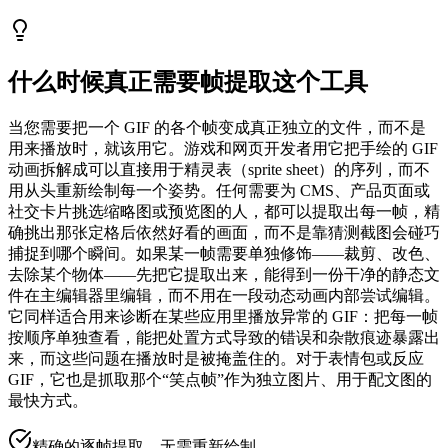
什么时候真正需要帧提取这个工具
当您需要把一个 GIF 的各个帧变成真正独立的文件，而不是
用来播放时，就该用它。游戏和网页开发者用它把手绘的 GIF
动画拆解成可以直接用于精灵表（sprite sheet）的序列，而不
用从头重新绘制每一个姿势。任何需要为 CMS、产品页面或
社交卡片挑选缩略图或预览图的人，都可以提取出每一帧，精
确挑出那张定格后依然好看的画面，而不是靠猜测截图会碰巧
捕捉到哪个瞬间。如果某一帧需要单独修饰——裁剪、改色、
去除某个物体——先把它提取出来，能得到一份干净的静态文
件在主编辑器里编辑，而不用在一段动态动画内部尝试编辑。
它同样适合用来诊断在某些应用里播放异常的 GIF：把每一帧
按顺序单独查看，能把处置方式导致的错误和杂散痕迹暴露出
来，而这些问题在播放时是被掩盖住的。对于表情包或反应
GIF，它也是抓取那个“笑点帧”作为独立图片、用于配文图的
最快方式。
精确的逐帧提取，无需重新绘制