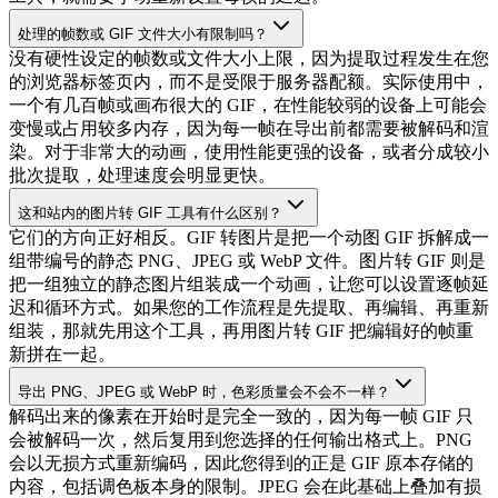
处理的帧数或 GIF 文件大小有限制吗？
没有硬性设定的帧数或文件大小上限，因为提取过程发生在您
的浏览器标签页内，而不是受限于服务器配额。实际使用中，
一个有几百帧或画布很大的 GIF，在性能较弱的设备上可能会
变慢或占用较多内存，因为每一帧在导出前都需要被解码和渲
染。对于非常大的动画，使用性能更强的设备，或者分成较小
批次提取，处理速度会明显更快。
这和站内的图片转 GIF 工具有什么区别？
它们的方向正好相反。GIF 转图片是把一个动图 GIF 拆解成一
组带编号的静态 PNG、JPEG 或 WebP 文件。图片转 GIF 则是
把一组独立的静态图片组装成一个动画，让您可以设置逐帧延
迟和循环方式。如果您的工作流程是先提取、再编辑、再重新
组装，那就先用这个工具，再用图片转 GIF 把编辑好的帧重
新拼在一起。
导出 PNG、JPEG 或 WebP 时，色彩质量会不会不一样？
解码出来的像素在开始时是完全一致的，因为每一帧 GIF 只
会被解码一次，然后复用到您选择的任何输出格式上。PNG
会以无损方式重新编码，因此您得到的正是 GIF 原本存储的
内容，包括调色板本身的限制。JPEG 会在此基础上叠加有损