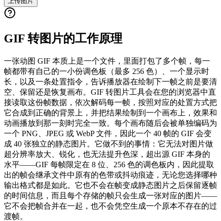
上传图片
GIF 转图片的工作原理
一张动图 GIF 本质上是一个文件，里面打包了多个帧，每一
帧都带有自己的一小份调色板（最多 256 色）、一个显示时
长，以及一条处置指令，告诉播放器在绘制下一帧之前是要清
空、保留还是恢复画布。GIF 转图片工具会在您的浏览器中直
接读取这份帧数据，依次解码每一帧，按照对应的处置方式把
它合成到正确的背景上，并把结果绘制到一个画布上，效果和
动画播放到那一刻时完全一致。每个画布随后会被单独编码为
一个 PNG、JPEG 或 WebP 文件，因此一个 40 帧的 GIF 会变
成 40 张独立的静态图片。它做不到的事情：它无法对图片做
超分辨率放大、锐化，也无法提升色深，超出源 GIF 本身的
水平——GIF 每帧限定在 8 位、256 色的调色板内，因此提取
出的帧会继承文件中原有的色带或抖动痕迹，无论您选择哪种
输出格式都是如此。它也不会在帧变成静态图片之后保留逐帧
的时间信息，而且每个存储的帧只会生成一张对应的图片——
它不会把帧合并在一起，也不会凭空生成一个原本不存在的过
渡帧。