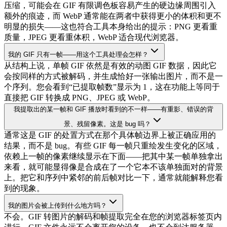
压缩，可能会在 GIF 有限调色板容易产生的硬边缘周围引入
额外的痕迹，而 WebP 通常能在两者中获得更小的体积和更不
明显的损失——这也符合工具本身给出的提示：PNG 更看重
质量，JPEG 更看重体积，WebP 适合现代浏览器。
我的 GIF 只有一帧——用这个工具处理会怎样？
从结构上说，单帧 GIF 依然是有效的动图 GIF 数据，因此它
会按同样的方式被解码，并生成恰好一张输出图片，而不是一
个序列。您会看到“已提取帧数”显示为 1，这在功能上等同于
直接把 GIF 转换成 PNG、JPEG 或 WebP。
我提取出的某一帧和 GIF 播放时看到的不一样——有重影、错误的背
景、残留像素。这是 bug 吗？
通常这是 GIF 的处置方式在那个具体帧边界上被正确应用的
结果，而不是 bug。有些 GIF 每一帧只重绘发生变化的区域，
依赖上一帧的像素继续显示在下面——把其中某一帧单独拿出
来看，就可能显得像是合成在了一个它本不该单独面对的背景
上。把它和序列中紧邻的前后帧对比一下，通常就能解释您看
到的现象。
我的图片会被上传到什么地方吗？
不会。GIF 转图片的解码和帧提取完全在您的浏览器标签页内