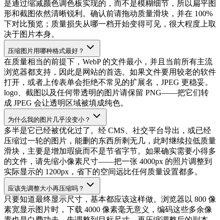
是通过缩减颜色调色板实现的，而不是模糊细节，所以扁平图
形和截图依然清晰锐利。确认前请拖动质量滑块，并在 100%
下对比预览；质量损失从哪一档开始变得可见，很大程度上取
决于图片本身。
压缩图片用哪种格式最好？
在质量相当的前提下，WebP 的文件最小，并且当前所有主流
浏览器都支持，因此是网站的首选。如果文件要用较老的软件
打开，或者上传表单会拒绝不常见的扩展名，JPEG 更稳妥。
logo、截图以及任何带透明的图片请保留 PNG——把它们转
成 JPEG 会让透明区域被填成纯色。
为什么我的图片几乎没变小？
多半是它已经被优化过了。经 CMS、社交平台导出，或已经
压缩过一轮的图片，能删的东西所剩无几，此时继续拉低质量
滑块，主要是增加瑕疵而不是节省字节。如果确实需要小得多
的文件，请先缩小像素尺寸——把一张 4000px 的照片调整到
实际显示的 1200px，省下的空间远比任何质量设置都多。
应该先调整大小再压缩吗？
只要知道最终显示尺寸，基本都应该这样做。浏览器以 800 像
素宽显示图片时，下载 4000 像素毫无意义，编码这些多余像
素也是白费功夫。先调整到目标尺寸，再压缩调整后的副本。