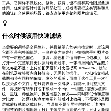
工具。它同样不做锐化、修饰、裁剪，也不能和其他图层叠加
使用。任何需要针对图片局部处理，或者需要把这类调整和其
他编辑组合使用的场景，都应该使用完整的图片编辑器。
什么时候该用快速滤镜
当需要的调整是全局性的、并且希望几秒钟内搞定时，就该用
它而不是完整编辑器。一张在室内黄光灯下拍摄的手机照片会
带有一层橙色偏色——微调几度色相并适当收一点饱和度，比
打开一个完整项目更快就能矫正过来。一张待挂网的产品照片
曝光略显不足；上传前把亮度和对比度提高 10%–20%，就能
在浏览器标签页内直接解决，无需其他操作。一批扫描文档或
截图都带有同样的偏灰、发闷的观感，而由于这个工具一次可
以接受多个文件，您只需设置一次滑块，就能应用到整批文
件，再把所有结果打包下载成一个 zip。一组照片需要为图库
统一呈现一种低饱和、氛围感强的色调——同时降低饱和度和
对比度，一边逐张检查缩略图的前后对比效果，不需要涉及图
层或蒙版就能达成目标。 当调整不是全局性的时候，请切换
到完整的图片编辑器：只让主体变亮而背景不变，只让人脸模