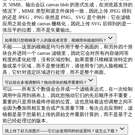
大 50MB。输出会以 canvas blob 的形式生成，在浏览器支持的
情况下，MIME 类型和源文件保持一致，因此上传 JPEG 得到
的还是 JPEG，PNG 依然是 PNG。SVG 是个例外：它在滤镜
应用之前会先被 canvas 栅格化，因此上传 SVG 后得到的是一
张压平的位图，而不是矢量输出。
如果我只想模糊某个人的脸或者背景，模糊滑块能做到吗？
不能——这里的模糊是均匀作用于整个画面的，和另外四个滑
块合并进同一个 canvas 滤镜里，因此它会对所有内容做同等
程度的柔化处理，没有区域控制。如果需要只模糊某张特定的
脸或某个区域，而不是整张图片，请使用专门的人脸模糊工
具，它针对选定区域进行处理，而不是整个画面。
可以组合多项调整吗？拖动滑块的顺序重要吗？
可以——所有五个数值会合并成一个滤镜表达式，在一次绘制
调用中应用到画布上，因此您拖动它们的先后顺序并不重要，
重要的只是滑块最终停留的位置。这也意味着这些调整之间不
会因为叠加而相互复合或产生质量下降；每次点击应用时，滤
镜都是基于您最初上传的原始文件重新计算的，而不是基于之
前已经处理过的版本。
我上传了好几张图片——它们会使用同样的设置吗？该怎么下载？