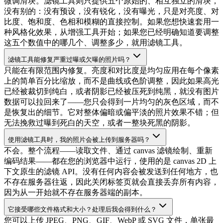
微调滑块。滤镜工具则只提供五个原始的、相互独立的滑块，
没有别的：没有预设，没有锐化，没有曝光，只是对亮度、对
比度、饱和度、色相和模糊的直接控制。如果您想快速套用一
种风格化效果，从增强工具开始；如果您已经明确知道要调整
这五个数值中的哪几个、调整多少，就用滤镜工具。
滤镜工具能修复严重过曝或欠曝的照片吗？
只能在有限范围内修复。亮度和对比度是均匀应用在每个像素
上的简单百分比缩放，而不是曲线或色阶调整，因此如果高光
已经被裁切到纯白，或者阴影已经被压死到纯黑，就没有图片
数据可以拉回来了——您只会得到一片均匀的灰色区域，而不
是恢复出的细节。它对整体偏暗或偏平淡的照片效果不错；但
无法挽救过曝到死白的天空，或者一整块死黑的阴影。
使用滤镜工具时，我的照片会被上传到服务器吗？
不会。整个流程——读取文件、通过 canvas 滤镜绘制、重新
编码结果——都在您的浏览器中运行，使用的是 canvas 2D 上
下文原生的滤镜 API。没有任何内容会被发送到任何地方，也
不存在服务器往返，因此关闭标签页就会直接丢弃所有内容，
因为从一开始就不存在服务器端的副本。
它接受哪些文件格式和大小？处理后我会得到什么？
您可以上传 JPEG、PNG、GIF、WebP 或 SVG 文件，单张最