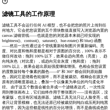
滤镜工具的工作原理
滤镜工具不会运行任何 AI 模型，也不会把您的照片上传到任
何地方。它会把您设置的五个滑块数值直接写入浏览器内置的
canvas 滤镜管线——也就是您的浏览器本来就已经实现的
brightness()、contrast()、saturate()、hue-rotate() 和 blur() 函数
——然后一次性通过这个管线重新绘制图片并重新编码。亮
度、对比度和饱和度都是相对于原图的百分比，100% 表示不
做任何改动：拖到 100% 以下，效果会趋向黑色（亮度）、趋
向纯灰色（对比度），或趋向完全灰度（饱和度）；拖到
100% 以上，效果会超出原始强度继续增强。色相会按您设置
的度数旋转每个像素的颜色——0° 和 360° 都会回到原始颜
色，因此它是绕着色轮循环，而不是被裁切。模糊会在源文件
原有的清晰度基础上，叠加一个以像素为单位的均匀柔化半
径。 由于这五个数值会被合并成一个滤镜表达式，一次性应
用到整张画布上，它们始终作用于整张图片——没有选区，没
有蒙版，也没有区域选择器。滤镜工具无法只让人脸变亮，或
者只让背景模糊，也无法还原已经被裁切到纯白或压死到纯黑
的细节，因为这些都是线性的百分比增强，而不是曲线或色阶