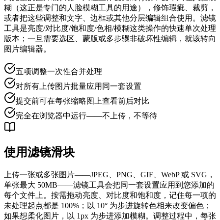
糊（这正是专门的人脸模糊工具的用途），修饰瑕疵、裁剪，
或者把这些调整和文字、边框或其他分层编辑组合使用。滤镜
工具是亮度/对比度/饱和度/色相/模糊这类操作的快速单次处理
版本；一旦需要选区、蒙版或多步骤非破坏性编辑，就该转向
图片编辑器。
五项调整一次性合并处理
对所有上传图片批量应用同一套设置
提交前可在每张缩略图上查看前后对比
完全在浏览器中运行——不上传，不等待
使用滤镜滑块
上传一张或多张图片——JPEG、PNG、GIF、WebP 或 SVG，
单张最大 50MB——滤镜工具会把同一套设置应用到您添加的
每个文件上。按需拖动亮度、对比度和饱和度，记住每一项的
未处理起点都是 100%；以 10° 为步进旋转色相来改变偏色；
如果想柔化图片，以 1px 为步进添加模糊。调整过程中，每张