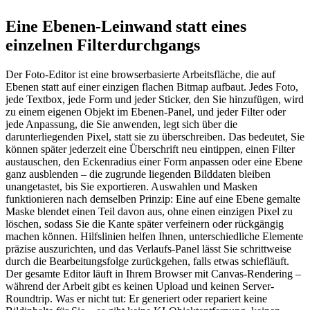
Eine Ebenen-Leinwand statt eines
einzelnen Filterdurchgangs
Der Foto-Editor ist eine browserbasierte Arbeitsfläche, die auf
Ebenen statt auf einer einzigen flachen Bitmap aufbaut. Jedes Foto,
jede Textbox, jede Form und jeder Sticker, den Sie hinzufügen, wird
zu einem eigenen Objekt im Ebenen-Panel, und jeder Filter oder
jede Anpassung, die Sie anwenden, legt sich über die
darunterliegenden Pixel, statt sie zu überschreiben. Das bedeutet, Sie
können später jederzeit eine Überschrift neu eintippen, einen Filter
austauschen, den Eckenradius einer Form anpassen oder eine Ebene
ganz ausblenden – die zugrunde liegenden Bilddaten bleiben
unangetastet, bis Sie exportieren. Auswahlen und Masken
funktionieren nach demselben Prinzip: Eine auf eine Ebene gemalte
Maske blendet einen Teil davon aus, ohne einen einzigen Pixel zu
löschen, sodass Sie die Kante später verfeinern oder rückgängig
machen können. Hilfslinien helfen Ihnen, unterschiedliche Elemente
präzise auszurichten, und das Verlaufs-Panel lässt Sie schrittweise
durch die Bearbeitungsfolge zurückgehen, falls etwas schiefläuft.
Der gesamte Editor läuft in Ihrem Browser mit Canvas-Rendering –
während der Arbeit gibt es keinen Upload und keinen Server-
Roundtrip. Was er nicht tut: Er generiert oder repariert keine