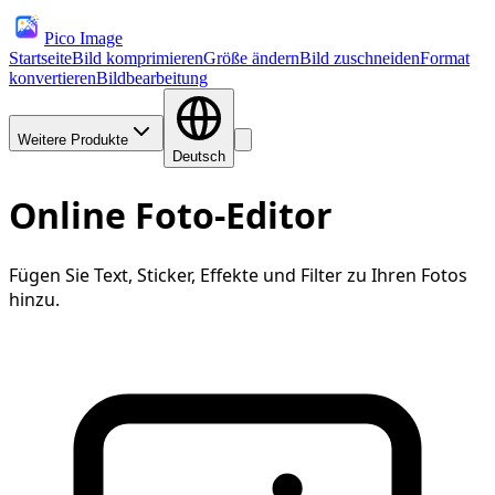
Pico Image
Startseite
Bild komprimieren
Größe ändern
Bild zuschneiden
Format
konvertieren
Bildbearbeitung
Weitere Produkte
Deutsch
Online Foto-Editor
Fügen Sie Text, Sticker, Effekte und Filter zu Ihren Fotos
hinzu.