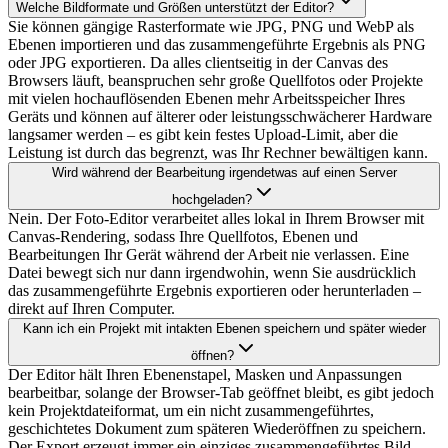
Welche Bildformate und Größen unterstützt der Editor?
Sie können gängige Rasterformate wie JPG, PNG und WebP als
Ebenen importieren und das zusammengeführte Ergebnis als PNG
oder JPG exportieren. Da alles clientseitig in der Canvas des
Browsers läuft, beanspruchen sehr große Quellfotos oder Projekte
mit vielen hochauflösenden Ebenen mehr Arbeitsspeicher Ihres
Geräts und können auf älterer oder leistungsschwächerer Hardware
langsamer werden – es gibt kein festes Upload-Limit, aber die
Leistung ist durch das begrenzt, was Ihr Rechner bewältigen kann.
Wird während der Bearbeitung irgendetwas auf einen Server
hochgeladen?
Nein. Der Foto-Editor verarbeitet alles lokal in Ihrem Browser mit
Canvas-Rendering, sodass Ihre Quellfotos, Ebenen und
Bearbeitungen Ihr Gerät während der Arbeit nie verlassen. Eine
Datei bewegt sich nur dann irgendwohin, wenn Sie ausdrücklich
das zusammengeführte Ergebnis exportieren oder herunterladen –
direkt auf Ihren Computer.
Kann ich ein Projekt mit intakten Ebenen speichern und später wieder
öffnen?
Der Editor hält Ihren Ebenenstapel, Masken und Anpassungen
bearbeitbar, solange der Browser-Tab geöffnet bleibt, es gibt jedoch
kein Projektdateiformat, um ein nicht zusammengeführtes,
geschichtetes Dokument zum späteren Wiederöffnen zu speichern.
Der Export erzeugt immer ein einziges zusammengeführtes Bild.