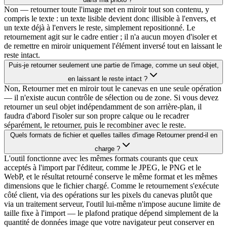
Non — retourner toute l'image met en miroir tout son contenu, y
compris le texte : un texte lisible devient donc illisible à l'envers, et
un texte déjà à l'envers le reste, simplement repositionné. Le
retournement agit sur le cadre entier ; il n'a aucun moyen d'isoler et
de remettre en miroir uniquement l'élément inversé tout en laissant le
reste intact.
Puis-je retourner seulement une partie de l'image, comme un seul objet,
en laissant le reste intact ?
Non, Retourner met en miroir tout le canevas en une seule opération
— il n'existe aucun contrôle de sélection ou de zone. Si vous devez
retourner un seul objet indépendamment de son arrière-plan, il
faudra d'abord l'isoler sur son propre calque ou le recadrer
séparément, le retourner, puis le recombiner avec le reste.
Quels formats de fichier et quelles tailles d'image Retourner prend-il en
charge ?
L'outil fonctionne avec les mêmes formats courants que ceux
acceptés à l'import par l'éditeur, comme le JPEG, le PNG et le
WebP, et le résultat retourné conserve le même format et les mêmes
dimensions que le fichier chargé. Comme le retournement s'exécute
côté client, via des opérations sur les pixels du canevas plutôt que
via un traitement serveur, l'outil lui-même n'impose aucune limite de
taille fixe à l'import — le plafond pratique dépend simplement de la
quantité de données image que votre navigateur peut conserver en