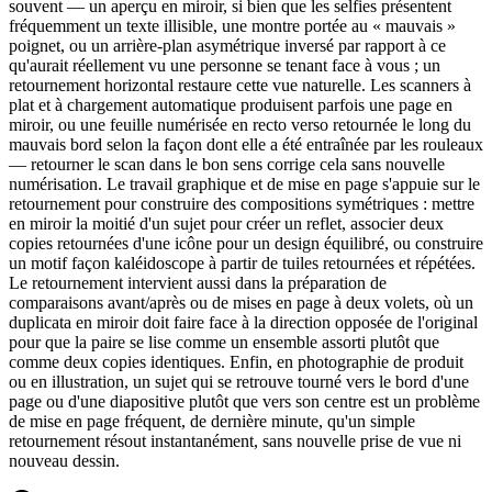
souvent — un aperçu en miroir, si bien que les selfies présentent
fréquemment un texte illisible, une montre portée au « mauvais »
poignet, ou un arrière-plan asymétrique inversé par rapport à ce
qu'aurait réellement vu une personne se tenant face à vous ; un
retournement horizontal restaure cette vue naturelle. Les scanners à
plat et à chargement automatique produisent parfois une page en
miroir, ou une feuille numérisée en recto verso retournée le long du
mauvais bord selon la façon dont elle a été entraînée par les rouleaux
— retourner le scan dans le bon sens corrige cela sans nouvelle
numérisation. Le travail graphique et de mise en page s'appuie sur le
retournement pour construire des compositions symétriques : mettre
en miroir la moitié d'un sujet pour créer un reflet, associer deux
copies retournées d'une icône pour un design équilibré, ou construire
un motif façon kaléidoscope à partir de tuiles retournées et répétées.
Le retournement intervient aussi dans la préparation de
comparaisons avant/après ou de mises en page à deux volets, où un
duplicata en miroir doit faire face à la direction opposée de l'original
pour que la paire se lise comme un ensemble assorti plutôt que
comme deux copies identiques. Enfin, en photographie de produit
ou en illustration, un sujet qui se retrouve tourné vers le bord d'une
page ou d'une diapositive plutôt que vers son centre est un problème
de mise en page fréquent, de dernière minute, qu'un simple
retournement résout instantanément, sans nouvelle prise de vue ni
nouveau dessin.