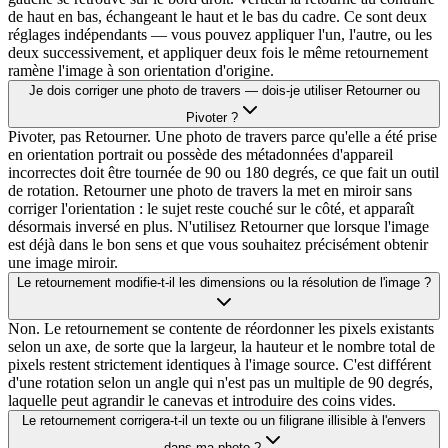
de haut en bas, échangeant le haut et le bas du cadre. Ce sont deux
réglages indépendants — vous pouvez appliquer l'un, l'autre, ou les
deux successivement, et appliquer deux fois le même retournement
ramène l'image à son orientation d'origine.
Je dois corriger une photo de travers — dois-je utiliser Retourner ou
Pivoter ?
Pivoter, pas Retourner. Une photo de travers parce qu'elle a été prise
en orientation portrait ou possède des métadonnées d'appareil
incorrectes doit être tournée de 90 ou 180 degrés, ce que fait un outil
de rotation. Retourner une photo de travers la met en miroir sans
corriger l'orientation : le sujet reste couché sur le côté, et apparaît
désormais inversé en plus. N'utilisez Retourner que lorsque l'image
est déjà dans le bon sens et que vous souhaitez précisément obtenir
une image miroir.
Le retournement modifie-t-il les dimensions ou la résolution de l'image ?
Non. Le retournement se contente de réordonner les pixels existants
selon un axe, de sorte que la largeur, la hauteur et le nombre total de
pixels restent strictement identiques à l'image source. C'est différent
d'une rotation selon un angle qui n'est pas un multiple de 90 degrés,
laquelle peut agrandir le canevas et introduire des coins vides.
Le retournement corrigera-t-il un texte ou un filigrane illisible à l'envers
dans ma photo ?