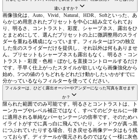
違いますか？
画像強化は、Auto、Vivid、Natural、HDR、Softといった、あ
らかじめ用意されたプリセットを中心に組み立てられてお
り、明るさ、コントラスト、彩度、シャープネス、露出をひ
とまとめにして、選んだプリセットの上に微調整用のスライ
ダーを重ねる構成になっています。フィルターは5つの独立
した生のスライダーだけを提供し、それ以外は何もありませ
ん。プリセットもシャープネスも露出もなく、明るさ・コン
トラスト・彩度・色相・ぼかしを直接コントロールするだけ
です。手早く仕上がったスタイルが欲しいなら画像強化から
始め、5つの値のうちどれをどれだけ動かしたいかがすでに
分かっているならフィルターを使ってください。
フィルターは、ひどく露出オーバーやアンダーになった写真を直せます
か？
限られた範囲でのみ可能です。明るさとコントラストは、ト
ーンカーブやレベル補正ではなく、すべてのピクセルに一律
に適用される単純なパーセンテージの倍率です。そのためハ
イライトがすでに真っ白に飛んでいたり、シャドウが真っ黒
につぶれていたりする場合、引き戻せる画像データはもう残
っておらず、ディテールが復元されるのではなく一様に灰色