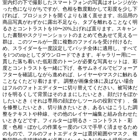
室内灯の下で撮影したスマートフォンの写真はオレンジがか
った色になりがちですが、色相を数度動かして彩度を少し下
げれば、プロジェクトを開くよりも速く直せます。出品用の
商品写真がわずかに露出不足なら、タブを離れることなく明
るさとコントラストを10〜20%上げれば直ります。スキャン
した書類やスクリーンショットのまとめて色あせて見える一
群は、このツールが一度に複数のファイルを受け付けるた
め、スライダーを一度設定してバッチ全体に適用し、すべて
を1つのzipとしてダウンロードできます。ギャラリー用に一
貫した落ち着いた低彩度のトーンが必要な写真セットは、彩
度とコントラストを一緒に下げ、各サムネイルでビフォーア
フターを確認しながら進めれば、レイヤーやマスクに触れる
ことなくたどり着けます。 調整が画像全体に及ばない場合
はフルのフォトエディターに切り替えてください。被写体だ
けを明るくして背景はそのままにしたいとき、顔だけをぼか
したいとき（それは専用の顔ぼかしツールの役割です）、傷
を修整したいとき、切り抜きたいとき、あるいはこうした調
整をテキストや枠線、その他のレイヤー編集と組み合わせた
いときなどです。フィルターは明るさ・コントラスト・彩
度・色相・ぼかしの作業を一度のパスで手早く済ませるため
のもので、フルのフォトエディターは選択範囲やマスク、複