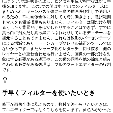
に持っていた鮮明さの上に、ピクセル単位で均一なぼかし半
径を加えます。 この5つの値はすべて1つのフィルター式に
まとめられ、キャンバス全体に一度の描画呼び出しで適用さ
れるため、常に画像全体に対して同時に働きます。選択範囲
もマスクも領域指定もありません。フィルターは顔だけを明
るくしたり背景だけをぼかしたりすることはできず、すでに
真っ白に飛んだり真っ黒につぶれたりしているディテールを
復元することもできません。これらは線形のパーセンテージ
による増減であり、トーンカーブやレベル補正のツールでは
ないからです。またシャープ化やレタッチ、切り抜き、他の
レイヤーとの重ね合わせも行いません。画像の一部だけを対
象にする必要がある処理や、この種の調整を他の編集と組み
合わせる必要がある処理は、フルのフォトエディターの役割
です。
手早くフィルターを使いたいとき
修正が画像全体に及ぶもので、数秒で終わらせたいときは、
フルエディターではなくこちらを使います。黄色みがかった