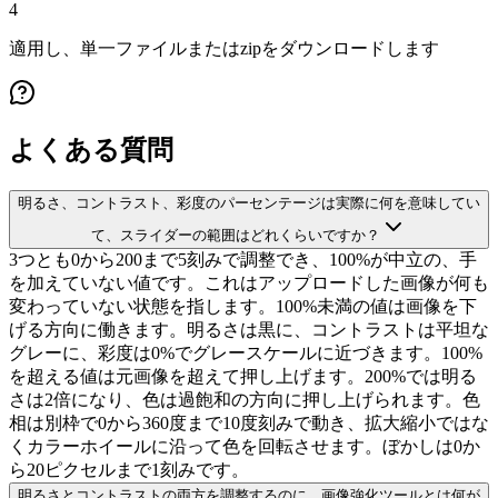
4
適用し、単一ファイルまたはzipをダウンロードします
よくある質問
明るさ、コントラスト、彩度のパーセンテージは実際に何を意味してい
て、スライダーの範囲はどれくらいですか？
3つとも0から200まで5刻みで調整でき、100%が中立の、手
を加えていない値です。これはアップロードした画像が何も
変わっていない状態を指します。100%未満の値は画像を下
げる方向に働きます。明るさは黒に、コントラストは平坦な
グレーに、彩度は0%でグレースケールに近づきます。100%
を超える値は元画像を超えて押し上げます。200%では明る
さは2倍になり、色は過飽和の方向に押し上げられます。色
相は別枠で0から360度まで10度刻みで動き、拡大縮小ではな
くカラーホイールに沿って色を回転させます。ぼかしは0か
ら20ピクセルまで1刻みです。
明るさとコントラストの両方を調整するのに、画像強化ツールとは何が