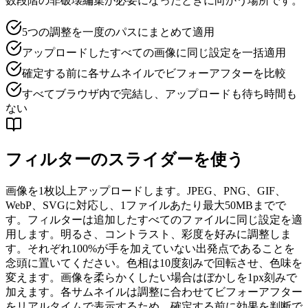
数段階の非破壊編集が必要になったときに向かう場所です。
5つの調整を一度のパスにまとめて適用
アップロードしたすべての画像に同じ設定を一括適用
確定する前に各サムネイルでビフォーアフターを比較
すべてブラウザ内で完結し、アップロードも待ち時間も
ない
フィルターのスライダーを使う
画像を1枚以上アップロードします。JPEG、PNG、GIF、
WebP、SVGに対応し、1ファイルあたり最大50MBまでで
す。フィルターは追加したすべてのファイルに同じ設定を適
用します。明るさ、コントラスト、彩度を好みに調整しま
す。それぞれ100%が手を加えていない出発点であることを
念頭に置いてください。色相は10度刻みで回転させ、色味を
変えます。画像を柔らかくしたい場合はぼかしを1px刻みで
加えます。各サムネイルは調整に合わせてビフォーアフター
をリアルタイムで表示するため、確定する前に効果を判断で