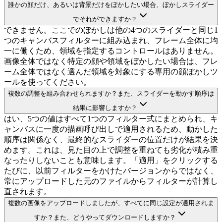
誰かの顔だけ、あるいは背景だけをぼかしたい場合、ぼかしスライダー
でそれができますか？
できません。ここでのぼかしは他の4つのスライダーと同じ1
つのキャンバスフィルターに組み込まれ、フレーム全体に均
一に働くため、領域を指定するコントロールはありません。
画像全体ではなく特定の顔や領域をぼかしたい場合は、フレ
ーム全体ではなく選んだ領域を対象にする専用の顔ぼかしツ
ールを使ってください。
複数の調整を組み合わせられますか？また、スライダーを動かす順序は
結果に影響しますか？
はい、5つの値はすべて1つのフィルター式にまとめられ、キ
ャンバスに一度の描画呼び出しで適用されるため、動かした
順序は関係なく、最終的なスライダーの位置だけが結果を決
めます。これは、見た目の上で調整を重ねても劣化が積み重
なったりしないことも意味します。「適用」をクリックする
たびに、以前フィルターをかけたバージョンからではなく、
常にアップロードした元のファイルからフィルターが計算し
直されます。
複数の画像をアップロードしましたが、すべてに同じ設定が適用されま
すか？また、どうやってダウンロードしますか？