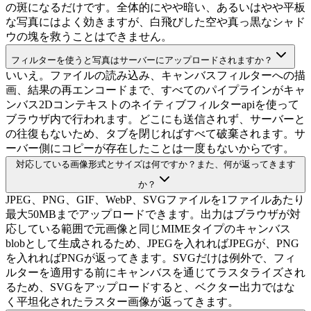
の斑になるだけです。全体的にやや暗い、あるいはやや平板
な写真にはよく効きますが、白飛びした空や真っ黒なシャド
ウの塊を救うことはできません。
フィルターを使うと写真はサーバーにアップロードされますか？
いいえ。ファイルの読み込み、キャンバスフィルターへの描
画、結果の再エンコードまで、すべてのパイプラインがキャ
ンバス2Dコンテキストのネイティブフィルターapiを使って
ブラウザ内で行われます。どこにも送信されず、サーバーと
の往復もないため、タブを閉じればすべて破棄されます。サ
ーバー側にコピーが存在したことは一度もないからです。
対応している画像形式とサイズは何ですか？また、何が返ってきます
か？
JPEG、PNG、GIF、WebP、SVGファイルを1ファイルあたり
最大50MBまでアップロードできます。出力はブラウザが対
応している範囲で元画像と同じMIMEタイプのキャンバス
blobとして生成されるため、JPEGを入れればJPEGが、PNG
を入れればPNGが返ってきます。SVGだけは例外で、フィ
ルターを適用する前にキャンバスを通じてラスタライズされ
るため、SVGをアップロードすると、ベクター出力ではな
く平坦化されたラスター画像が返ってきます。