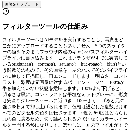
画像をアップロード
フィルターツールの仕組み
フィルターツールはAIモデルを実行することも、写真をど
こかにアップロードすることもありません。5つのスライダ
ーの値をそのままブラウザ内蔵のキャンバスフィルターパイ
プラインに書き込みます。これはブラウザがすでに実装して
いるbrightness()、contrast()、saturate()、hue-rotate()、blur()とい
う関数そのもので、その画像を一度のパスでそのパイプライ
ンに通して再描画し、再エンコードします。明るさ、コント
ラスト、彩度は元画像に対するパーセンテージで、100%が
手を加えていない状態を意味します。100%より下げると、
明るさは黒に、コントラストは平坦なミッドグレーに、彩度
は完全なグレースケールに近づき、100%より上げると元の
強さを超えて押し上げられます。色相は設定した度数だけす
べてのピクセルの色を回転させます。0度と360度はどちらも
元の色に戻るため、切り詰められるのではなくカラーホイー
ルを一周する形になります。ぼかしは、元のファイルがすで