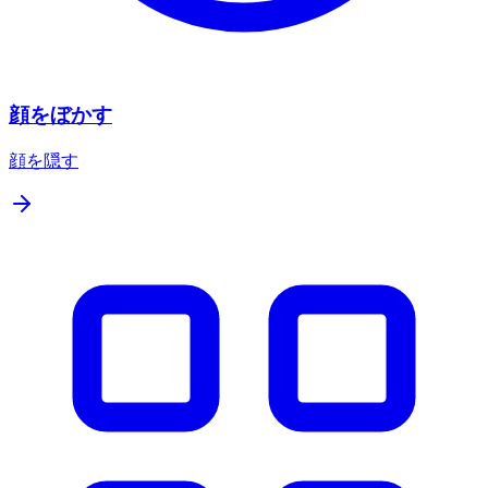
顔をぼかす
顔を隠す