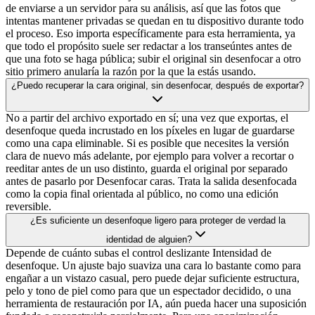
de enviarse a un servidor para su análisis, así que las fotos que
intentas mantener privadas se quedan en tu dispositivo durante todo
el proceso. Eso importa específicamente para esta herramienta, ya
que todo el propósito suele ser redactar a los transeúntes antes de
que una foto se haga pública; subir el original sin desenfocar a otro
sitio primero anularía la razón por la que la estás usando.
¿Puedo recuperar la cara original, sin desenfocar, después de exportar?
No a partir del archivo exportado en sí; una vez que exportas, el
desenfoque queda incrustado en los píxeles en lugar de guardarse
como una capa eliminable. Si es posible que necesites la versión
clara de nuevo más adelante, por ejemplo para volver a recortar o
reeditar antes de un uso distinto, guarda el original por separado
antes de pasarlo por Desenfocar caras. Trata la salida desenfocada
como la copia final orientada al público, no como una edición
reversible.
¿Es suficiente un desenfoque ligero para proteger de verdad la
identidad de alguien?
Depende de cuánto subas el control deslizante Intensidad de
desenfoque. Un ajuste bajo suaviza una cara lo bastante como para
engañar a un vistazo casual, pero puede dejar suficiente estructura,
pelo y tono de piel como para que un espectador decidido, o una
herramienta de restauración por IA, aún pueda hacer una suposición