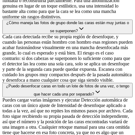
fundada o reconstruirla parcialmente. Para una anonimización
genuina en lugar de un toque estilístico, usa una intensidad lo
bastante alta como para que la cara se lea como una mancha
uniforme sin rasgos distintivos.
¿Cómo maneja las fotos de grupo donde las caras están muy juntas o
se superponen?
Cada cara detectada recibe su propia región de desenfoque, y
cuando las personas están hombro con hombro esas regiones pueden
acabar fusionándose visualmente en una mancha desenfocada más
grande, lo cual es esperado y está bien. El riesgo es el caso
contrario: si dos cabezas se superponen lo suficiente como para que
el detector las lea como una sola cara, solo se aplica un desenfoque
y parte de la segunda cara puede quedar expuesta. Escanea con
cuidado los grupos muy compactos después de la pasada automática
y desenfoca a mano cualquier cosa que siga siendo visible.
¿Puedo desenfocar caras en todo un lote de fotos de una vez, o tengo
que hacer cada una por separado?
Puedes cargar varias imágenes y ejecutar Detección automática de
caras con un único ajuste de Intensidad de desenfoque aplicado a
todas a la vez, así que no repites los mismos pasos por archivo. Cada
foto sigue recibiendo su propia pasada de detección independiente,
así que el número y la posición de las caras encontradas variará de
una imagen a otra. Cualquier retoque manual para una cara omitida
tiene que hacerse en esa foto concreta, ya que no es algo que un