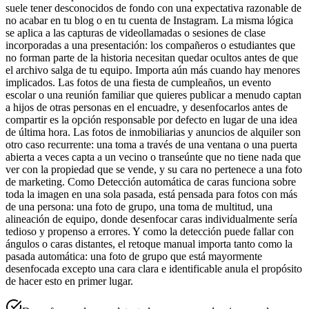
suele tener desconocidos de fondo con una expectativa razonable de
no acabar en tu blog o en tu cuenta de Instagram. La misma lógica
se aplica a las capturas de videollamadas o sesiones de clase
incorporadas a una presentación: los compañeros o estudiantes que
no forman parte de la historia necesitan quedar ocultos antes de que
el archivo salga de tu equipo. Importa aún más cuando hay menores
implicados. Las fotos de una fiesta de cumpleaños, un evento
escolar o una reunión familiar que quieres publicar a menudo captan
a hijos de otras personas en el encuadre, y desenfocarlos antes de
compartir es la opción responsable por defecto en lugar de una idea
de última hora. Las fotos de inmobiliarias y anuncios de alquiler son
otro caso recurrente: una toma a través de una ventana o una puerta
abierta a veces capta a un vecino o transeúnte que no tiene nada que
ver con la propiedad que se vende, y su cara no pertenece a una foto
de marketing. Como Detección automática de caras funciona sobre
toda la imagen en una sola pasada, está pensada para fotos con más
de una persona: una foto de grupo, una toma de multitud, una
alineación de equipo, donde desenfocar caras individualmente sería
tedioso y propenso a errores. Y como la detección puede fallar con
ángulos o caras distantes, el retoque manual importa tanto como la
pasada automática: una foto de grupo que está mayormente
desenfocada excepto una cara clara e identificable anula el propósito
de hacer esto en primer lugar.