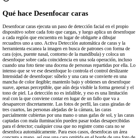
Qué hace Desenfocar caras
Desenfocar caras ejecuta un paso de detección facial en el propio
dispositivo sobre cada foto que cargas, y luego aplica un desenfoque
a cada región que encuentra en lugar de obligarte a dibujar
recuadros uno a uno. Activa Detección automática de caras y la
herramienta escanea la imagen en busca de patrones con forma de
cara (ojos, puente nasal, contorno de la mandíbula) y coloca un
desenfoque sobre cada coincidencia en una sola operación, incluso
cuando una foto tiene una docena de personas repartidas por ella. Lo
intenso que se ve ese desenfoque lo controla el control deslizante
Intensidad de desenfoque: súbelo y una cara se convierte en una
mancha de color ilegible; mantenlo bajo y obtienes un desenfoque
suave, apenas perceptible, que aún deja visible la forma general y el
tono de piel. La detección no es infalible, y eso es una limitación
real con la que conviene contar en lugar de un fallo que va a
desaparecer discretamente. Las fotos de perfil, las caras giradas de
tres cuartos, las personas alejadas de la cámara, las caras
parcialmente cubiertas por una mano o unas gafas de sol, y las caras
captadas con mala iluminación pueden pasar todas desapercibidas
para el detector; cualquier cosa que no registre como cara no se
desenfoca automáticamente. Para esos casos, desenfocas un área
concreta a mano, así que una cara omitida en el borde de una foto de