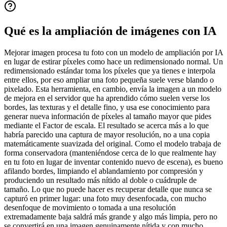
Qué es la ampliación de imágenes con IA
Mejorar imagen procesa tu foto con un modelo de ampliación por IA
en lugar de estirar píxeles como hace un redimensionado normal. Un
redimensionado estándar toma los píxeles que ya tienes e interpola
entre ellos, por eso ampliar una foto pequeña suele verse blando o
pixelado. Esta herramienta, en cambio, envía la imagen a un modelo
de mejora en el servidor que ha aprendido cómo suelen verse los
bordes, las texturas y el detalle fino, y usa ese conocimiento para
generar nueva información de píxeles al tamaño mayor que pides
mediante el Factor de escala. El resultado se acerca más a lo que
habría parecido una captura de mayor resolución, no a una copia
matemáticamente suavizada del original. Como el modelo trabaja de
forma conservadora (manteniéndose cerca de lo que realmente hay
en tu foto en lugar de inventar contenido nuevo de escena), es bueno
afilando bordes, limpiando el ablandamiento por compresión y
produciendo un resultado más nítido al doble o cuádruple de
tamaño. Lo que no puede hacer es recuperar detalle que nunca se
capturó en primer lugar: una foto muy desenfocada, con mucho
desenfoque de movimiento o tomada a una resolución
extremadamente baja saldrá más grande y algo más limpia, pero no
se convertirá en una imagen genuinamente nítida y con mucho