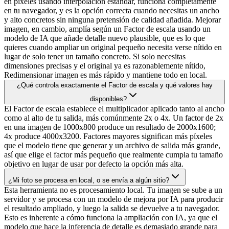
en píxeles usando interpolación estándar, funciona completamente
en tu navegador, y es la opción correcta cuando necesitas un ancho
y alto concretos sin ninguna pretensión de calidad añadida. Mejorar
imagen, en cambio, amplía según un Factor de escala usando un
modelo de IA que añade detalle nuevo plausible, que es lo que
quieres cuando ampliar un original pequeño necesita verse nítido en
lugar de solo tener un tamaño concreto. Si solo necesitas
dimensiones precisas y el original ya es razonablemente nítido,
Redimensionar imagen es más rápido y mantiene todo en local.
¿Qué controla exactamente el Factor de escala y qué valores hay
disponibles?
El Factor de escala establece el multiplicador aplicado tanto al ancho
como al alto de tu salida, más comúnmente 2x o 4x. Un factor de 2x
en una imagen de 1000x800 produce un resultado de 2000x1600;
4x produce 4000x3200. Factores mayores significan más píxeles
que el modelo tiene que generar y un archivo de salida más grande,
así que elige el factor más pequeño que realmente cumpla tu tamaño
objetivo en lugar de usar por defecto la opción más alta.
¿Mi foto se procesa en local, o se envía a algún sitio?
Esta herramienta no es procesamiento local. Tu imagen se sube a un
servidor y se procesa con un modelo de mejora por IA para producir
el resultado ampliado, y luego la salida se devuelve a tu navegador.
Esto es inherente a cómo funciona la ampliación con IA, ya que el
modelo que hace la inferencia de detalle es demasiado grande para